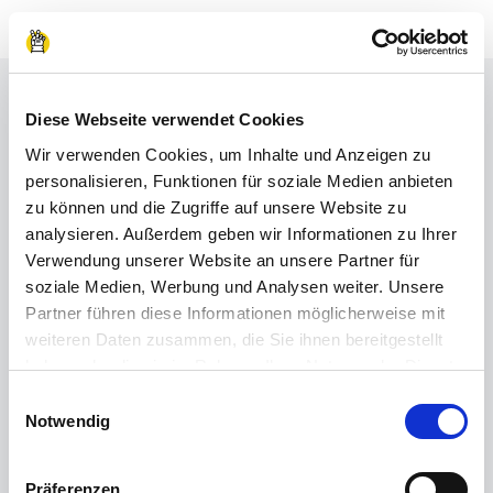
Diese Webseite verwendet Cookies
Berufsfelder
Wir verwenden Cookies, um Inhalte und Anzeigen zu
personalisieren, Funktionen für soziale Medien anbieten
Probier dich in
zu können und die Zugriffe auf unsere Website zu
unterschiedlichen
analysieren. Außerdem geben wir Informationen zu Ihrer
Verwendung unserer Website an unsere Partner für
Berufsfeldern aus
soziale Medien, Werbung und Analysen weiter. Unsere
Partner führen diese Informationen möglicherweise mit
weiteren Daten zusammen, die Sie ihnen bereitgestellt
haben oder die sie im Rahmen Ihrer Nutzung der Dienste
🏢
gesammelt haben.
Einwilligungsauswahl
Impressum
|
Datenschutzerklärung
Notwendig
Verwaltungs- & Finanzbüro
Präferenzen