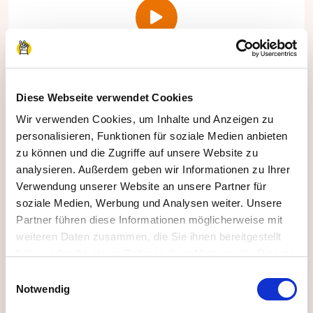
Automatisches Feedback und
Zertifikat
Diese Webseite verwendet Cookies
Wir verwenden Cookies, um Inhalte und Anzeigen zu
Wir stellen automatisch ein Zertifikat für die
personalisieren, Funktionen für soziale Medien anbieten
Teilnehmenden aus und Sie geben Ihr Feedback
zu können und die Zugriffe auf unsere Website zu
direkt online in unter 1 Minute ab.
analysieren. Außerdem geben wir Informationen zu Ihrer
Verwendung unserer Website an unsere Partner für
soziale Medien, Werbung und Analysen weiter. Unsere
Partner führen diese Informationen möglicherweise mit
weiteren Daten zusammen, die Sie ihnen bereitgestellt
haben oder die sie im Rahmen Ihrer Nutzung der Dienste
gesammelt haben.
Einwilligungsauswahl
Impressum
|
Datenschutzerklärung
Notwendig