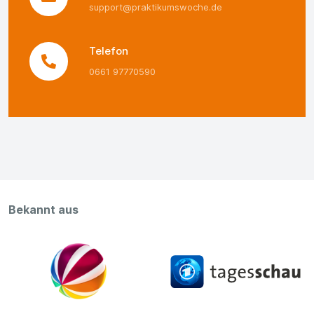
support@praktikumswoche.de
Telefon
0661 97770590
Bekannt aus