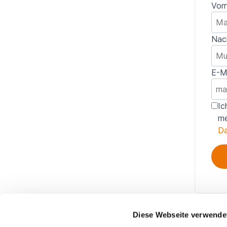
Vor
Nac
E-M
Ic
me
Da
Diese Webseite verwende