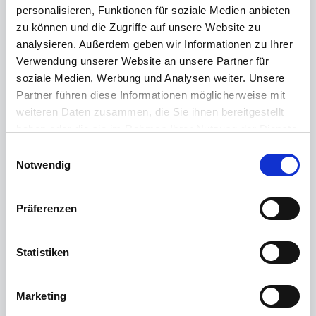
personalisieren, Funktionen für soziale Medien anbieten
🏢
zu können und die Zugriffe auf unsere Website zu
analysieren. Außerdem geben wir Informationen zu Ihrer
Verwendung unserer Website an unsere Partner für
Verwaltungs- & Finanzbüro
soziale Medien, Werbung und Analysen weiter. Unsere
Partner führen diese Informationen möglicherweise mit
Organisiere und koordiniere Prozesse und Aufgaben
weiteren Daten zusammen, die Sie ihnen bereitgestellt
im Unternehmen, sodass alle Abläufe reibungslos
haben oder die sie im Rahmen Ihrer Nutzung der Dienste
funktionieren.
gesammelt haben.
Einwilligungsauswahl
Impressum
|
Datenschutzerklärung
Notwendig
Präferenzen
🔧
Statistiken
Metallverarbeitung
Marketing
Fräse, bohre oder schweiße an Bauteilen für