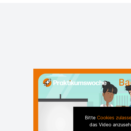
Bitte
Cookies zulass
das Video anzuseh