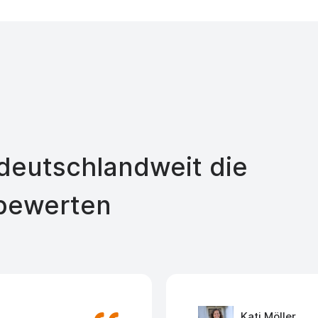
eutschlandweit die
bewerten
Kati Möller