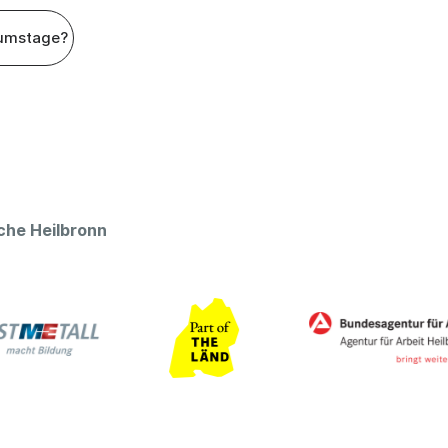
umstage?
che Heilbronn