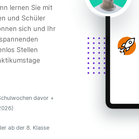
nn lernen Sie mit
en und Schüler
önnen sich und Ihr
t spannenden
enlos Stellen
raktikumstage
Schulwochen davor +
.2026)
er ab der 8. Klasse