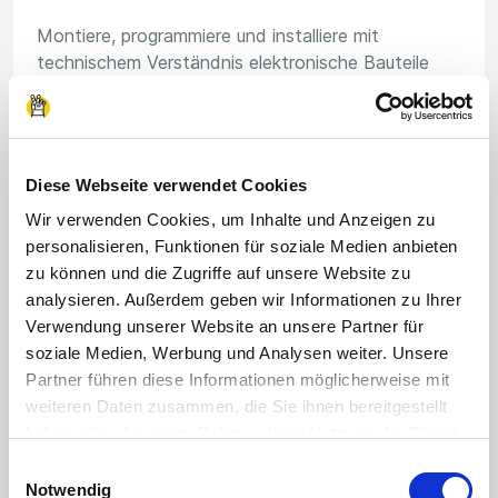
Montiere, programmiere und installiere mit
technischem Verständnis elektronische Bauteile
und Anlagen.
Diese Webseite verwendet Cookies
🚜
Wir verwenden Cookies, um Inhalte und Anzeigen zu
personalisieren, Funktionen für soziale Medien anbieten
zu können und die Zugriffe auf unsere Website zu
Landwirtschaft & Gartenbau
analysieren. Außerdem geben wir Informationen zu Ihrer
Verwendung unserer Website an unsere Partner für
Hier arbeitest du an der frischen Luft und bist Teil
soziale Medien, Werbung und Analysen weiter. Unsere
der Produktion von pflanzlichen und tierischen
Partner führen diese Informationen möglicherweise mit
Erzeugnissen und der Gestaltung von Gärten und
weiteren Daten zusammen, die Sie ihnen bereitgestellt
Parks.
haben oder die sie im Rahmen Ihrer Nutzung der Dienste
gesammelt haben.
Einwilligungsauswahl
Impressum
|
Datenschutzerklärung
Notwendig