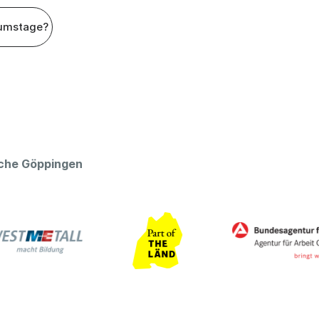
umstage?
oche Göppingen