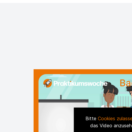
Bitte
Cookies zulass
das Video anzuseh