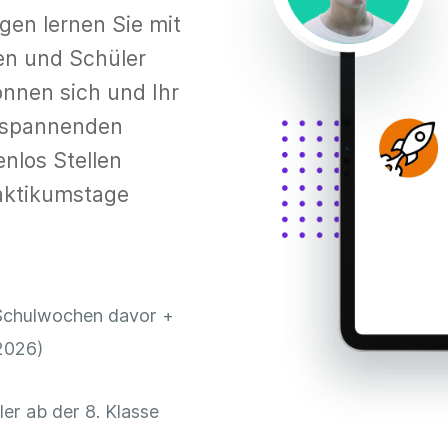
en lernen Sie mit
en und Schüler
önnen sich und Ihr
t spannenden
enlos Stellen
raktikumstage
Schulwochen davor +
.2026)
er ab der 8. Klasse