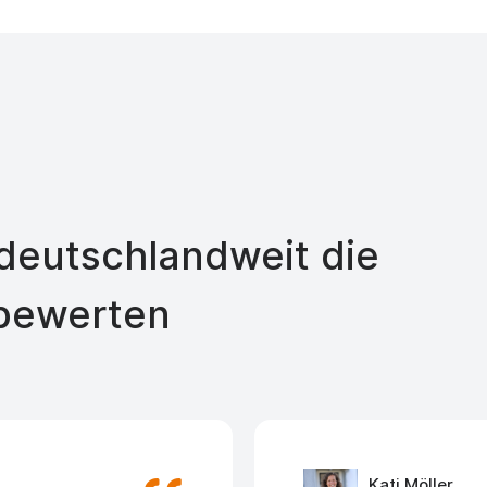
eutschlandweit die
bewerten
Kati Möller