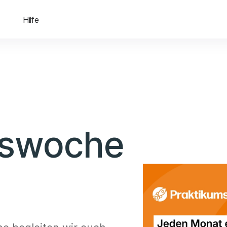
Hilfe
mswoche