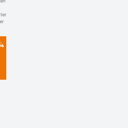
ten
nter
er