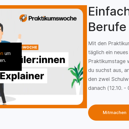
Einfac
Berufe
Mit den Praktik
täglich ein neue
en
um
en.
Praktikumstage w
du suchst aus, a
den zwei Schulw
danach (12.10. - 
Mitmachen