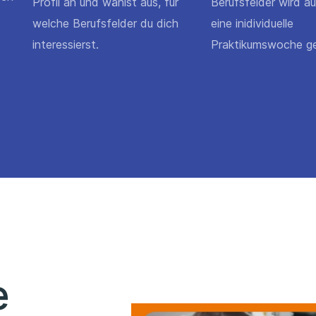
Profil an und wählst aus, für
Berufsfelder wird a
welche Berufsfelder du dich
eine inidividuelle
interessierst.
Praktikumswoche ge
e