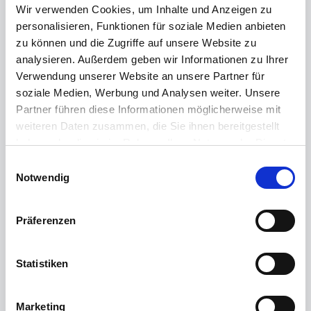
Wir verwenden Cookies, um Inhalte und Anzeigen zu
von Alten & Kranken oder bei der Begleitung von
personalisieren, Funktionen für soziale Medien anbieten
Kindern oder Menschen mit Beeinträchtigung.
zu können und die Zugriffe auf unsere Website zu
analysieren. Außerdem geben wir Informationen zu Ihrer
Verwendung unserer Website an unsere Partner für
soziale Medien, Werbung und Analysen weiter. Unsere
Partner führen diese Informationen möglicherweise mit
📐
weiteren Daten zusammen, die Sie ihnen bereitgestellt
haben oder die sie im Rahmen Ihrer Nutzung der Dienste
Technisches Büro
gesammelt haben.
Einwilligungsauswahl
Impressum
|
Datenschutzerklärung
Notwendig
Entwickle die Produkte, Maschinen und Anlagen
von morgen und konstruiere am Computer den
Präferenzen
genauen Plan dafür.
Statistiken
Marketing