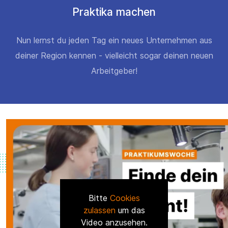
Praktika machen
Nun lernst du jeden Tag ein neues Unternehmen aus
deiner Region kennen - vielleicht sogar deinen neuen
Arbeitgeber!
Bitte
Cookies
zulassen
um das
Video anzusehen.